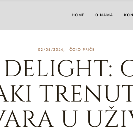
HOME
O NAMA
KO
02/04/2024
ČOKO PRIČE
 DELIGHT: 
AKI TRENU
VARA U UŽI