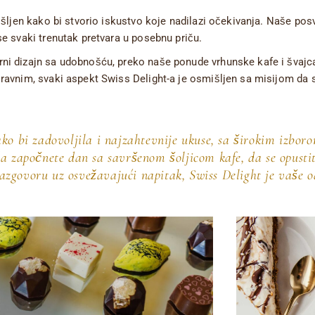
išljen kako bi stvorio iskustvo koje nadilazi očekivanja. Naše posv
se svaki trenutak pretvara u posebnu priču.
rni dizajn sa udobnošću, preko naše ponude vrhunske kafe i švajc
ravnim, svaki aspekt Swiss Delight-a je osmišljen sa misijom da st
o bi zadovoljila i najzahtevnije ukuse, sa širokim izboro
 da započnete dan sa savršenom šoljicom kafe, da se opustit
razgovoru uz osvežavajući napitak, Swiss Delight je vaše o