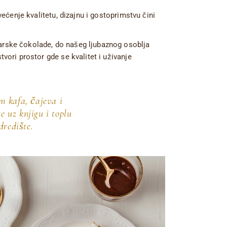
ećenje kvalitetu, dizajnu i gostoprimstvu čini
arske čokolade, do našeg ljubaznog osoblja
vori prostor gde se kvalitet i uživanje
m kafa, čajeva i
e uz knjigu i toplu
dredište.