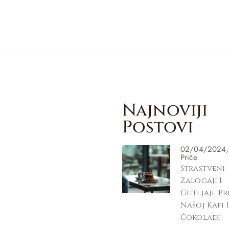
Najnoviji
Postovi
02/04/2024
Priče
Strastveni
Zalogaji I
Gutljaji: P
Našoj Kafi I
Čokoladi