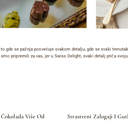
o gde se pažnja posvećuje svakom detalju, gde se svaki trenutak 
 smo pripremili za vas, jer u Swiss Delight, svaki detalj priča svoju
a Čokolada Više Od
Strastveni Zalogaji I Gutl