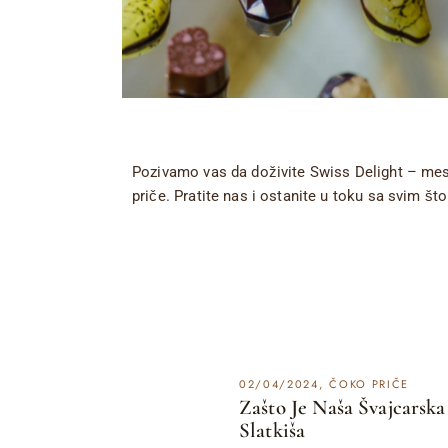
Pozivamo vas da doživite Swiss Delight – mest
priče. Pratite nas i ostanite u toku sa svim što
02/04/2024
ČOKO PRIČE
Zašto Je Naša Švajcarsk
Slatkiša