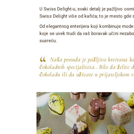
U Swiss Delight-u, svaki detalj je pažljivo osm
Swiss Delight više od kafića; to je mesto gde 
Od elegantnog enterijera koji kombinuje mode
koje se uvek trudi da vaš boravak učini nezabo
susreću.
Naša ponuda je pažljivo kreirana kak
čokoladnih specijaliteta.. Bilo da želite
čokoladu ili da uživate u prijateljskom 