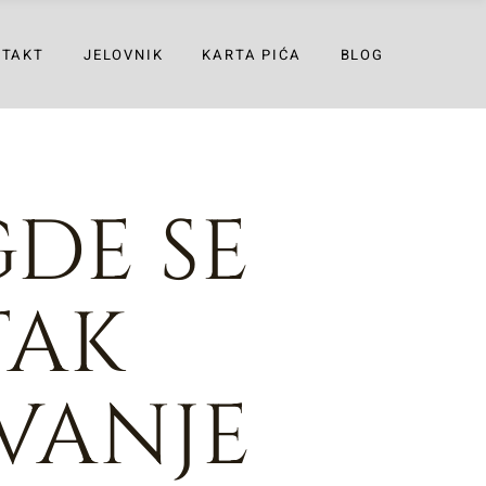
NTAKT
JELOVNIK
KARTA PIĆA
BLOG
GDE SE
TAK
VANJE