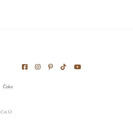
Čoko
riča O