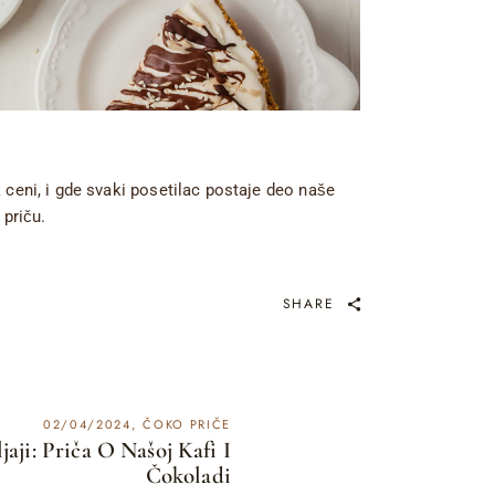
ceni, i gde svaki posetilac postaje deo naše
 priču.
SHARE
02/04/2024
ČOKO PRIČE
jaji: Priča O Našoj Kafi I
Čokoladi