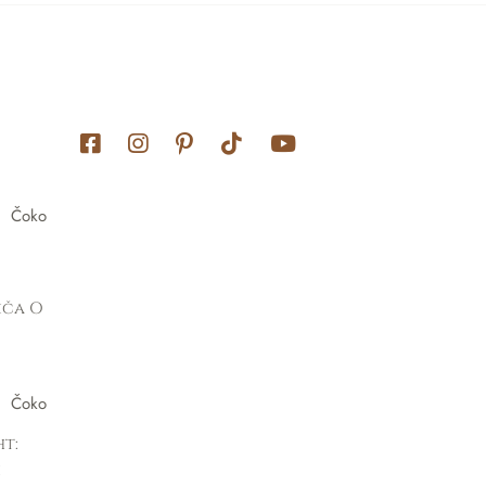
Čoko
riča O
Čoko
ht:
i