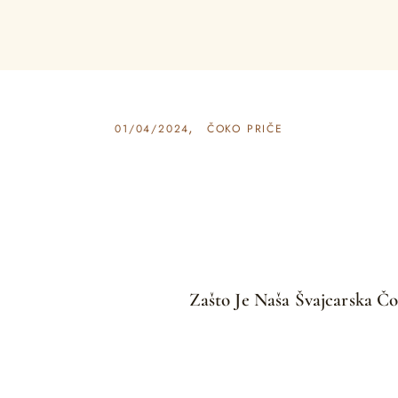
01/04/2024
ČOKO PRIČE
Zašto Je Naša Švajcarska Č