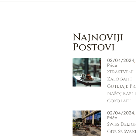
Najnoviji
Postovi
02/04/2024
Priče
Strastveni
Zalogaji I
Gutljaji: P
Našoj Kafi I
Čokoladi
02/04/2024
Priče
Swiss Delig
Gde Se Svak