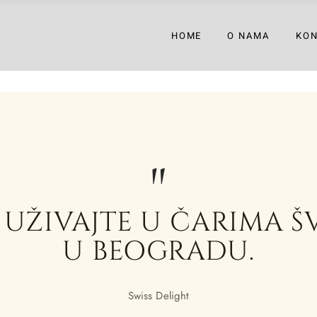
HOME
O NAMA
KO
I UŽIVAJTE U ČARIMA Š
U BEOGRADU.
Swiss Delight